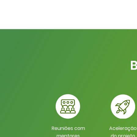
B
Reuniões com
Aceleração
mentores
do projeto