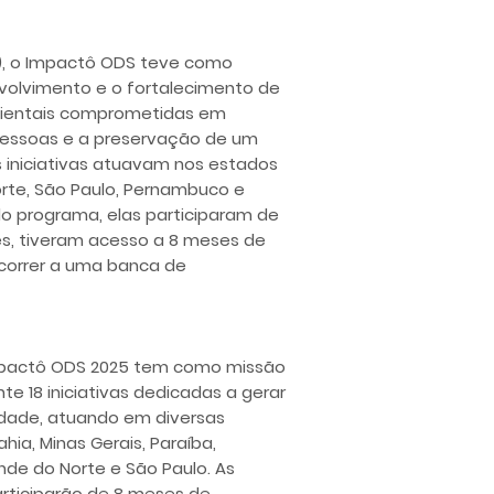
4), o Impactô ODS teve como
olvimento e o fortalecimento de
ambientais comprometidas em
 pessoas e a preservação de um
s iniciativas atuavam nos estados
orte, São Paulo, Pernambuco e
 do programa, elas participaram de
es, tiveram acesso a 8 meses de
correr a uma banca de
 Impactô ODS 2025 tem como missão
nte 18 iniciativas dedicadas a gerar
edade, atuando em diversas
ia, Minas Gerais, Paraíba,
nde do Norte e São Paulo. As
articiparão de 8 meses de