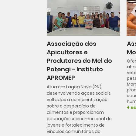
Associação dos
As
Apicultores e
Mo
Produtores do Mel do
Ofe
aba
Potengi - Instituto
vete
APROMEP
pes
Morr
Atua em Lagoa Nova (RN)
pro
desenvolvendo ações sociais
saud
voltadas à conscientização
hum
sobre o desperdício de
+ s
alimentos e proporcionam
educação socioemocional de
jovens e fortalecimento de
vínculos comunitários ao