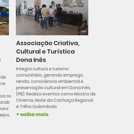
Associação Criativa,
Cultural e Turística
a
Dona Inês
Integra cultura e turismo
comunitário, gerando emprego,
 de
renda, consciência ambiental e
lve
preservação cultural em Dona Inês
(PB). Realiza eventos como Mostra de
cia os
Cinema, Noite da Cachaça Regional
andir
e Trilha Quilombola.
para
+ saiba mais
ijos,