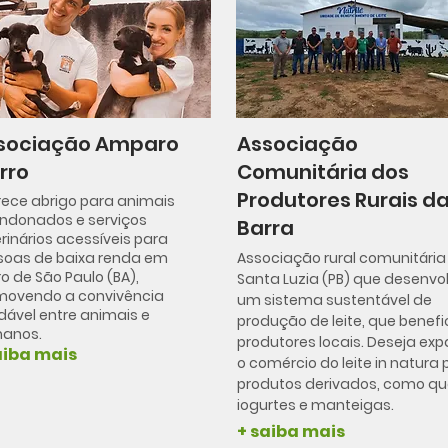
sociação Amparo
Associação
rro
Comunitária dos
Produtores Rurais d
rece abrigo para animais
ndonados e serviços
Barra
rinários acessíveis para
soas de baixa renda em
Associação rural comunitária
o de São Paulo (BA),
Santa Luzia (PB) que desenvo
movendo a convivência
um sistema sustentável de
ável entre animais e
produção de leite, que benefi
anos.
produtores locais. Deseja exp
aiba mais
o comércio do leite in natura 
produtos derivados, como que
iogurtes e manteigas.
+ saiba mais