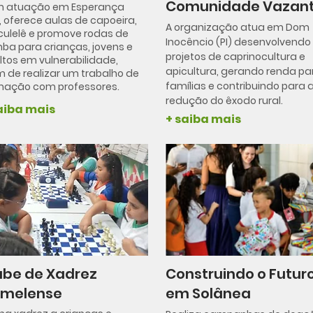
Comunidade Vazan
 atuação em Esperança
, oferece aulas de capoeira,
A organização atua em Dom
ulelê e promove rodas de
Inocêncio (PI) desenvolvendo
ba para crianças, jovens e
projetos de caprinocultura e
ltos em vulnerabilidade,
apicultura, gerando renda pa
m de realizar um trabalho de
famílias e contribuindo para 
mação com professores.
redução do êxodo rural.
aiba mais
+ saiba mais
ube de Xadrez
Construindo o Futur
melense
em Solânea