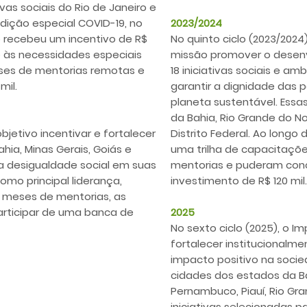
vas sociais do Rio de Janeiro e
ição especial COVID-19, no
2023/2024
o recebeu um incentivo de R$
No quinto ciclo (2023/202
e às necessidades especiais
missão promover o desenv
ses de mentorias remotas e
18 iniciativas sociais e 
mil.
garantir a dignidade das
planeta sustentável. Essa
da Bahia, Rio Grande do N
bjetivo incentivar e fortalecer
Distrito Federal. Ao longo
hia, Minas Gerais, Goiás e
uma trilha de capacitaçõ
a desigualdade social em suas
mentorias e puderam con
mo principal liderança,
investimento de R$ 120 mil.
 meses de mentorias, as
participar de uma banca de
2025
No sexto ciclo (2025), o
fortalecer institucionalme
impacto positivo na soci
cidades dos estados da Bah
Pernambuco, Piauí, Rio Gra
iniciativas selecionadas p