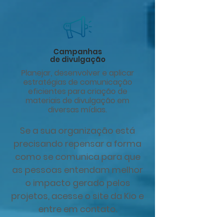
Campanhas
de divulgação
Planejar, desenvolver e aplicar
estratégias de comunicação
eficientes para criação de
materiais de divulgação em
diversas mídias.
Se a sua organização está
precisando repensar a forma
como se comunica para que
as pessoas entendam melhor
o impacto gerado pelos
projetos, acesse o site da Kio e
entre em contato.