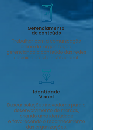
Gerenciamento
de conteúdo
Trabalhar com a comunicação
online da organização,
gerenciando o conteúdo das redes
sociais e do site institucional.
Identidade
Visual
Buscar soluções inovadoras para o
desenvolvimento de marcas,
criando uma identidade
e favorecendo o reconhecimento
das organizações.