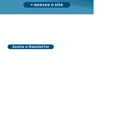
+ acesse o site
Assine a Newsletter
Entre em contato:
contato@ekloos.org
Whatsapp:
(21) 99969-2342
Telefone:
(21) 2516-2854
Endereço: Praça Olavo Bilac, 28 -
Sala 1211
Rio de Janeiro - RJ,
20041-010