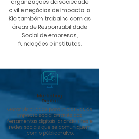
organizações da sociedade
civil e negócios de impacto, a
Kio também trabalha com as
áreas de Responsabilidade
Social de empresas,
fundações e institutos.
Marketing
Digital
Gerar visibilidade para iniciativas de
impacto social através das
ferramentas digitais, criando sites e
redes sociais que se comuniquem
com o público-alvo.